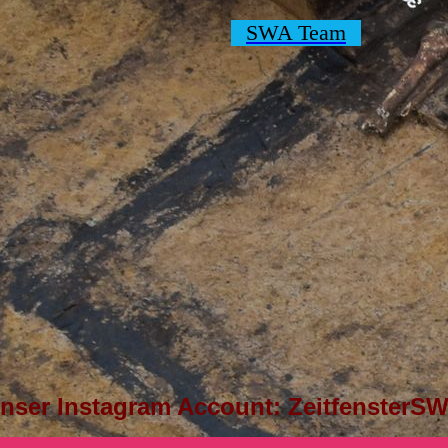
SWA Team
nser Instagram Account: ZeitfensterS