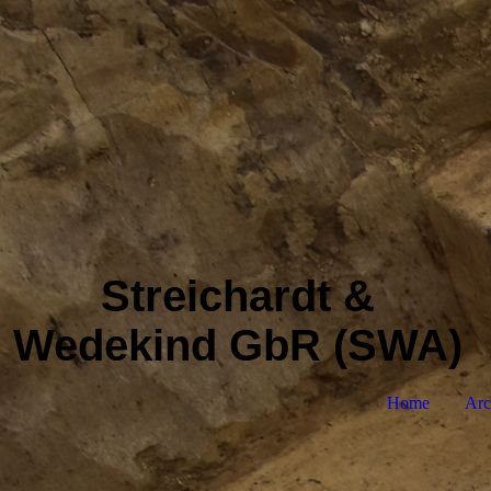
Streichardt &
Wedekind GbR (SWA)
Home
Arc