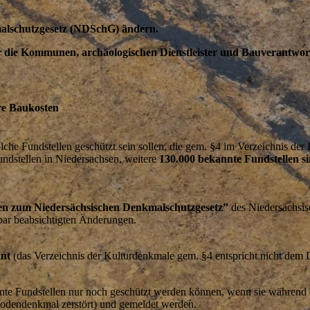
malschutzgesetz (NDSchG) ändern.
die Kommunen, archäologischen Dienstleister und Bauverantwortli
re Baukosten
lche Fundstellen geschützt sein sollen, die gem. §4 im Verzeichnis der
undstellen in Niedersachsen, weitere
130.000 bekannte Fundstellen si
n zum Niedersächsischen Denkmalschutzgesetz”
des Niedersächsis
bar beabsichtigten Änderungen.
nnt
(das Verzeichnis der Kulturdenkmale gem. §4 entspricht nicht dem 
nnte Fundstellen nur noch geschützt werden können, wenn sie währe
 Bodendenkmal zerstört) und gemeldet werden.