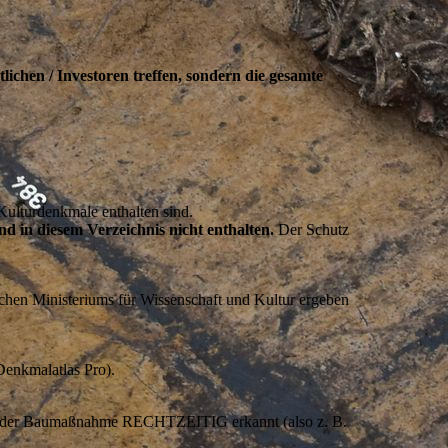
chen / Investoren treffen, sondern die gesamte
 Kulturdenkmale enthalten sind.
nd in diesem Verzeichnis nicht enthalten.
Der Schutz
chen Ministeriums für Wissenschaft und Kultur ergeben
Denkmalatlas Pro).
nd der Baumaßnahme RECHTZEITIG erkannt (also z. B.