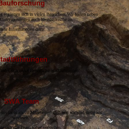
Bauforschung
 ergänzen sich in vielen Bereichen. Wir bieten neben
 Untersuchungen auch bauhistorische an.
ehr Informationen dazu:
tadtführungen
ndet sich unser Bereich zu Stadtführungen:
SWA Team
 aus mehr als 70 MitarbeiterInnen und wir sind stetig am
wachsen.
e sich das Team näher vorstellen: