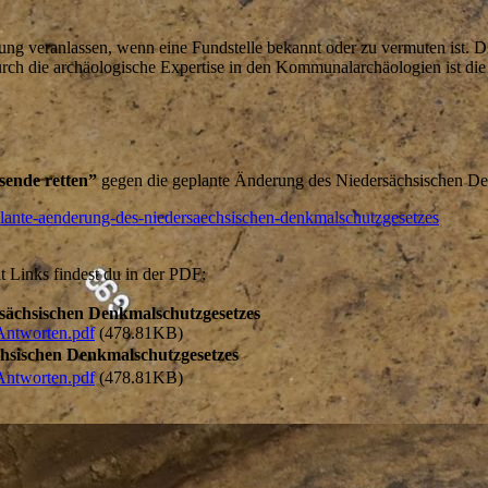
ung veranlassen, wenn eine Fundstelle bekannt oder zu vermuten ist. Di
Durch die archäologische Expertise in den Kommunalarchäologien ist d
sende retten”
gegen die geplante Änderung des Niedersächsischen De
eplante-aenderung-des-niedersaechsischen-denkmalschutzgesetzes
 Links findest du in der PDF:
sächsischen Denkmalschutzgesetzes
ntworten.pdf
(478.81KB)
hsischen Denkmalschutzgesetzes
ntworten.pdf
(478.81KB)