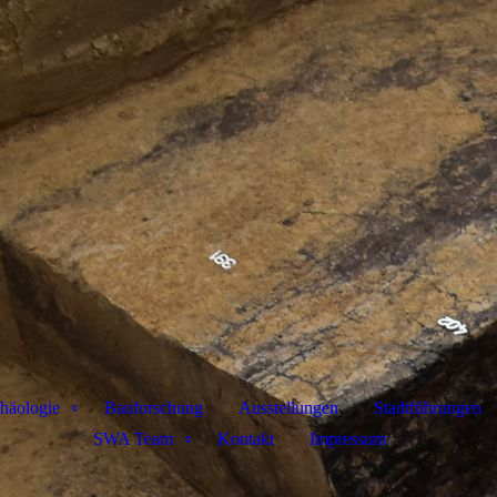
häologie
Bauforschung
Ausstellungen
Stadtführungen
SWA Team
Kontakt
Impressum